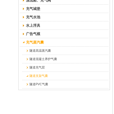
漂流船、充气阀
充气城堡
充气水池
水上浮具
广告气模
充气蒸汽囊
隧道高温蒸汽囊
隧道混凝土养护气囊
隧道充气层
隧道支架气囊
隧道PVC气囊