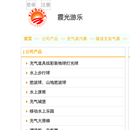
登录
注册
霞光游乐
首页
>>
公司产品
>>
充气蒸汽囊
>>
隧道支架气囊
>>
公司产品
充气道具炫彩装饰球灯光球
水上步行球
悠波球、山地悠波球
水上滚筒
充气城堡
移动水上乐园
充气大滑梯