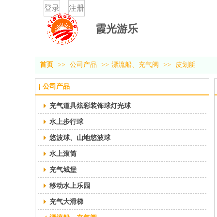
登录
注册
霞光游乐
首页
>>
公司产品
>>
漂流船、充气阀
>>
皮划艇
公司产品
充气道具炫彩装饰球灯光球
水上步行球
悠波球、山地悠波球
水上滚筒
充气城堡
移动水上乐园
充气大滑梯