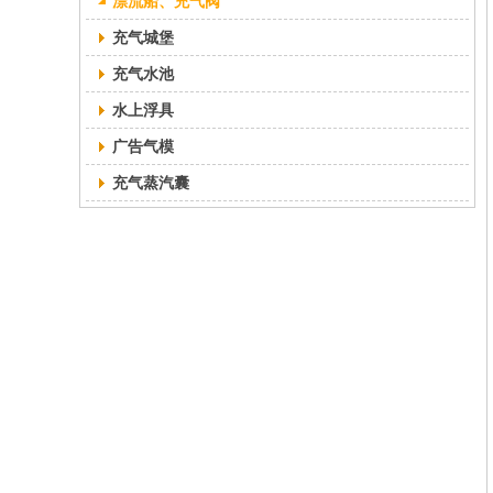
漂流船、充气阀
充气城堡
充气水池
水上浮具
广告气模
充气蒸汽囊