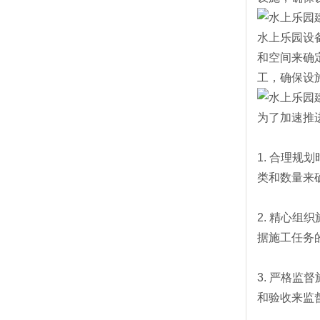
水上乐园设
和空间来确
工，确保设
为了加速推
1. 合理
类和数量来
2. 精心
据施工任务
3. 严格
和验收来监