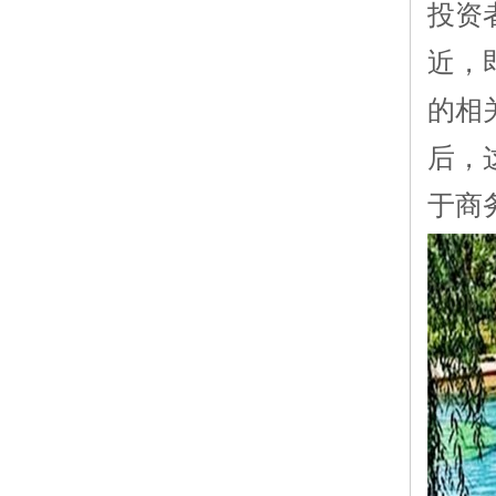
投资
近，
的相
后，
于商