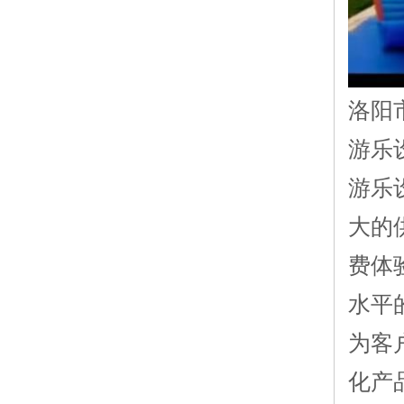
洛阳
游乐
游乐
大的
费体
水平
为客
化产