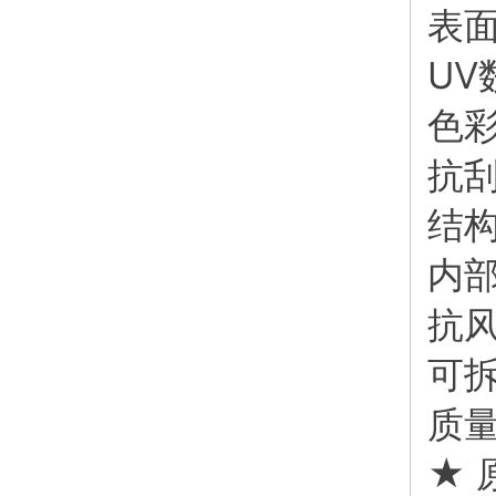
表
UV
色彩
抗
结
内
抗
可
质
★ 