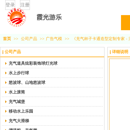
登录
注册
霞光游乐
首页
>>
公司产品
>>
广告气模
>>
《充气杯子卡通造型定制专家 -
公司产品
详细说明
充气道具炫彩装饰球灯光球
水上步行球
悠波球、山地悠波球
水上滚筒
充气城堡
移动水上乐园
充气大滑梯