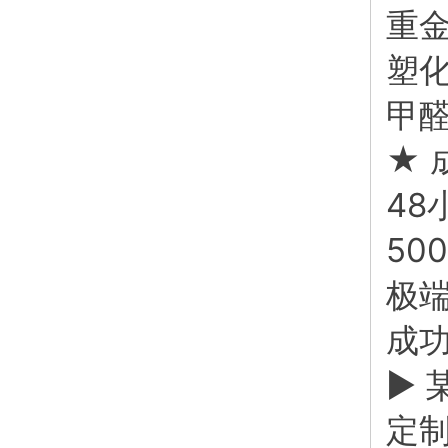
重
塑
甲醛
★ 
48
50
极端
成
▶ 
定