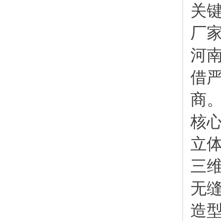
关
厂
河
借
商
核
立
三
无
造