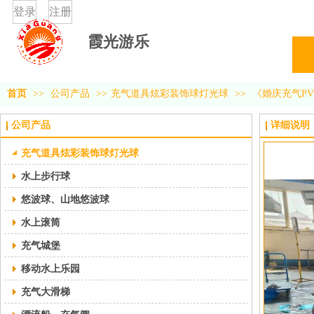
登录
注册
霞光游乐
首页
>>
公司产品
>>
充气道具炫彩装饰球灯光球
>>
《婚庆充气PV
公司产品
详细说明
充气道具炫彩装饰球灯光球
水上步行球
悠波球、山地悠波球
水上滚筒
充气城堡
移动水上乐园
充气大滑梯