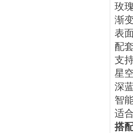
玫
渐
表
配
支
星
深
智
适
搭