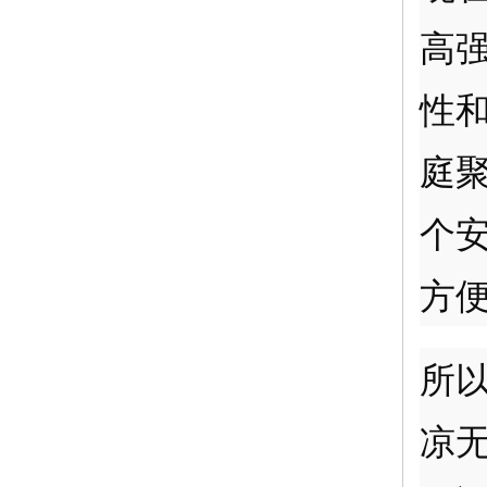
高
性
庭
个
方
所
凉