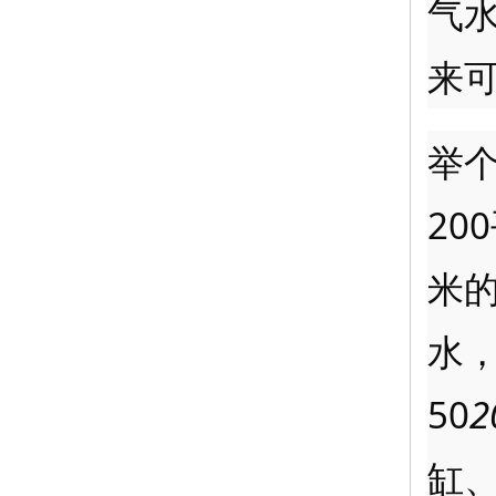
气
来
举
20
米的
水
50
2
缸