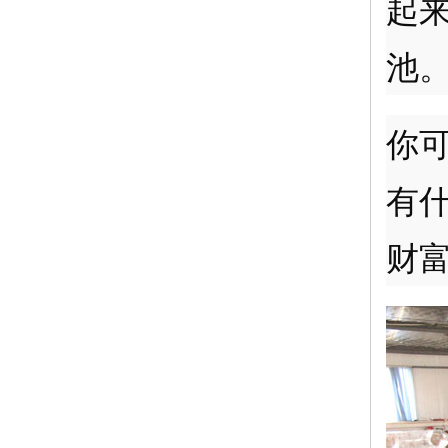
起
池
你
有
财